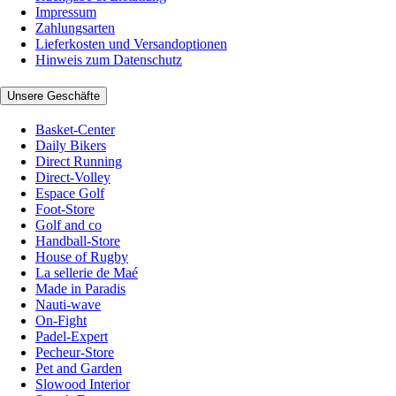
Impressum
Zahlungsarten
Lieferkosten und Versandoptionen
Hinweis zum Datenschutz
Unsere Geschäfte
Basket-Center
Daily Bikers
Direct Running
Direct-Volley
Espace Golf
Foot-Store
Golf and co
Handball-Store
House of Rugby
La sellerie de Maé
Made in Paradis
Nauti-wave
On-Fight
Padel-Expert
Pecheur-Store
Pet and Garden
Slowood Interior