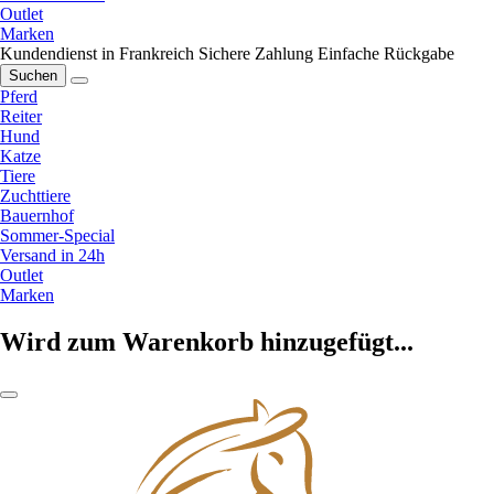
Outlet
Marken
Kundendienst in Frankreich
Sichere Zahlung
Einfache Rückgabe
Suchen
Pferd
Reiter
Hund
Katze
Tiere
Zuchttiere
Bauernhof
Sommer-Special
Versand in 24h
Outlet
Marken
Wird zum Warenkorb hinzugefügt...