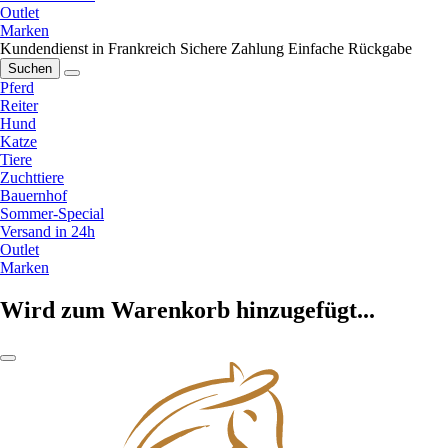
Outlet
Marken
Kundendienst in Frankreich
Sichere Zahlung
Einfache Rückgabe
Suchen
Pferd
Reiter
Hund
Katze
Tiere
Zuchttiere
Bauernhof
Sommer-Special
Versand in 24h
Outlet
Marken
Wird zum Warenkorb hinzugefügt...