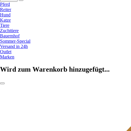
Pferd
Reiter
Hund
Katze
Tiere
Zuchttiere
Bauernhof
Sommer-Special
Versand in 24h
Outlet
Marken
Wird zum Warenkorb hinzugefügt...