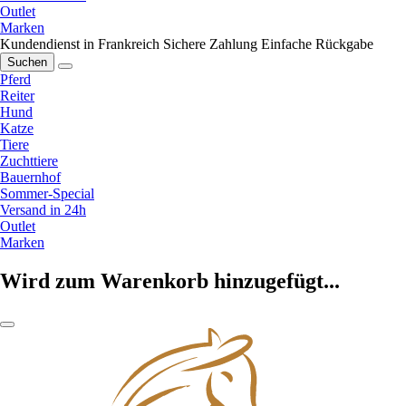
Outlet
Marken
Kundendienst in Frankreich
Sichere Zahlung
Einfache Rückgabe
Suchen
Pferd
Reiter
Hund
Katze
Tiere
Zuchttiere
Bauernhof
Sommer-Special
Versand in 24h
Outlet
Marken
Wird zum Warenkorb hinzugefügt...