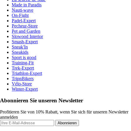
Made in Paradis
Nauti-wave
On-Fight
Padel-Expert
Pecheur-Store
Pet and Garden
Slowood Interior
Smash-Expert
Sneak'In
Sneakids
Sport is good
Training-Fit
Trek-Expert
Triathlon-Expert
TripnBikers
Vélo-Store
Winter-Expert
Abonnieren Sie unseren Newsletter
Profitieren Sie von 10% Rabatt, wenn Sie sich für unseren Newsletter
anmelden
Abonnieren