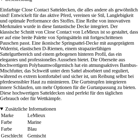
Einfarbige Close Contact Satteldecken, die alles andere als gewöhnlich
sind! Entwickelt für das aktive Pferd, vereinen sie Stil, Langlebigkeit
und optimale Performance des Stoffes. Eine Reihe von innovativen
Merkmalen wurde in diese fantastische Decke integriert. Der
klassische Schnitt von Close Contact von LeMieux ist so gestaltet, dass
er auf eine breite Palette von Springsätteln mit fortgeschrittenen
Pauschen passt. Eine ikonische Springsattel-Decke mit ausgeprägtem
Widerrist, elastischen D-Riemen, einem strapazierfähigen
Sattelgurtbereich und einem gebogenen hinteren Profil, das ein
elegantes und professionelles Aussehen bietet. Die Oberseite aus
hochwertigem Polybaumwollgemisch hat ein atmungsaktives Bambus-
Mischfutter, das Schweiß unter dem Sattel absorbiert und reguliert,
während es extrem komfortabel und sicher ist, um Reibung selbst bei
pferdesensibler Haut zu minimieren. Die Gurtstrupfen integrieren
innere Schlaufen, um mehr Optionen für die Gurtanpassung zu bieten.
Diese hochwertigen Satteldecken sind perfekt für den täglichen
Gebrauch oder für Wettkämpfe.
Zusätzliche Informationen
Marke
LeMieux
Farbe
Marine
Farbe
Blau
Geschlecht
Gemischt