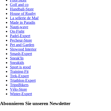
Foot-Store
Golf and co
Handball-Store
House of Rugby
La sellerie de Maé
Made in Paradis
Nauti-wave
On-Fight
Padel-Expert
Pecheur-Store
Pet and Garden
Slowood Interior
Smash-Expert
Sneak'In
Sneakids
Sport is good
Training-Fit
Trek-Expert
Triathlon-Expert
TripnBikers
Vélo-Store
Winter-Expert
Abonnieren Sie unseren Newsletter