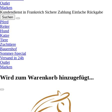
Outlet
Marken
Kundendienst in Frankreich
Sichere Zahlung
Einfache Rückgabe
Suchen
Pferd
Reiter
Hund
Katze
Tiere
Zuchttiere
Bauernhof
Sommer-Special
Versand in 24h
Outlet
Marken
Wird zum Warenkorb hinzugefügt...