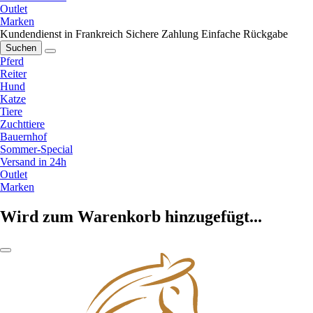
Outlet
Marken
Kundendienst in Frankreich
Sichere Zahlung
Einfache Rückgabe
Suchen
Pferd
Reiter
Hund
Katze
Tiere
Zuchttiere
Bauernhof
Sommer-Special
Versand in 24h
Outlet
Marken
Wird zum Warenkorb hinzugefügt...