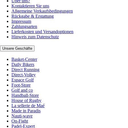
Über uns?
Kontaktieren Sie uns
Allgemeine Verkaufsbedingungen
Rückgabe & Erstattung
Impressum
Zahlungsarten
Lieferkosten und Versandoptionen
Hinweis zum Datenschutz
Unsere Geschäfte
Basket-Center
Daily Bikers
Direct Running
Direct-Volley
Espace Golf
Foot-Store
Golf and co
Handball-Store
House of Rugby
La sellerie de Maé
Made in Paradis
Nauti-wave
On-Fight
Padel-Expert