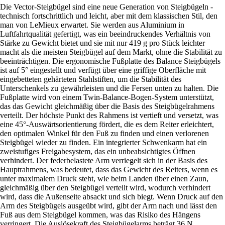
Die Vector-Steigbügel sind eine neue Generation von Steigbügeln -
technisch fortschrittlich und leicht, aber mit dem klassischen Stil, den
man von LeMieux erwartet. Sie werden aus Aluminium in
Luftfahrtqualität gefertigt, was ein beeindruckendes Verhältnis von
Stärke zu Gewicht bietet und sie mit nur 419 g pro Stück leichter
macht als die meisten Steigbügel auf dem Markt, ohne die Stabilität zu
beeinträchtigen. Die ergonomische Fußplatte des Balance Steigbügels
ist auf 5° eingestellt und verfügt über eine griffige Oberfläche mit
eingebetteten gehärteten Stahlstiften, um die Stabilität des
Unterschenkels zu gewährleisten und die Fersen unten zu halten. Die
Fußplatte wird von einem Twin-Balance-Bogen-System unterstützt,
das das Gewicht gleichmäßig über die Basis des Steigbügelrahmens
verteilt. Der höchste Punkt des Rahmens ist vertieft und versetzt, was
eine 45°-Auswärtsorientierung fördert, die es dem Reiter erleichtert,
den optimalen Winkel für den Fuß zu finden und einen verlorenen
Steigbügel wieder zu finden. Ein integrierter Schwenkarm hat ein
zweistufiges Freigabesystem, das ein unbeabsichtigtes Öffnen
verhindert. Der federbelastete Arm verriegelt sich in der Basis des
Hauptrahmens, was bedeutet, dass das Gewicht des Reiters, wenn es
unter maximalem Druck steht, wie beim Landen über einen Zaun,
gleichmäßig über den Steigbügel verteilt wird, wodurch verhindert
wird, dass die Außenseite absackt und sich biegt. Wenn Druck auf den
Arm des Steigbügels ausgeübt wird, gibt der Arm nach und lässt den
Fuß aus dem Steigbügel kommen, was das Risiko des Hängens
verringert. Die Auslösekraft des Steigbügelarms beträgt 36 N