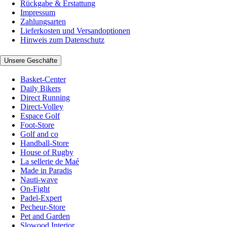
Rückgabe & Erstattung
Impressum
Zahlungsarten
Lieferkosten und Versandoptionen
Hinweis zum Datenschutz
Unsere Geschäfte
Basket-Center
Daily Bikers
Direct Running
Direct-Volley
Espace Golf
Foot-Store
Golf and co
Handball-Store
House of Rugby
La sellerie de Maé
Made in Paradis
Nauti-wave
On-Fight
Padel-Expert
Pecheur-Store
Pet and Garden
Slowood Interior