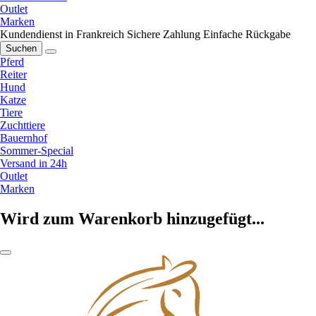
Outlet
Marken
Kundendienst in Frankreich
Sichere Zahlung
Einfache Rückgabe
Suchen
Pferd
Reiter
Hund
Katze
Tiere
Zuchttiere
Bauernhof
Sommer-Special
Versand in 24h
Outlet
Marken
Wird zum Warenkorb hinzugefügt...