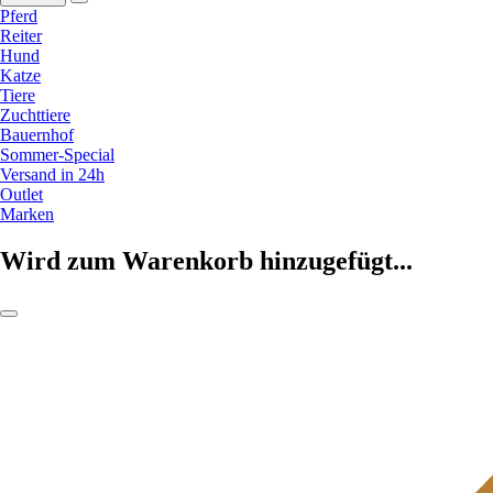
Pferd
Reiter
Hund
Katze
Tiere
Zuchttiere
Bauernhof
Sommer-Special
Versand in 24h
Outlet
Marken
Wird zum Warenkorb hinzugefügt...