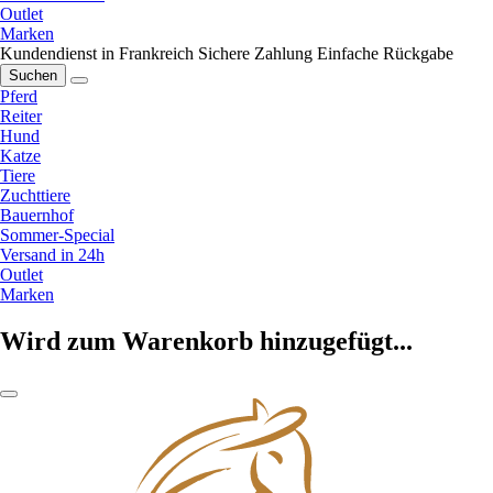
Outlet
Marken
Kundendienst in Frankreich
Sichere Zahlung
Einfache Rückgabe
Suchen
Pferd
Reiter
Hund
Katze
Tiere
Zuchttiere
Bauernhof
Sommer-Special
Versand in 24h
Outlet
Marken
Wird zum Warenkorb hinzugefügt...