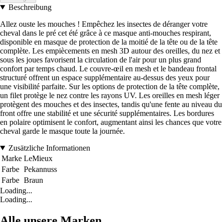
Beschreibung
Allez ouste les mouches ! Empêchez les insectes de déranger votre
cheval dans le pré cet été grâce à ce masque anti-mouches respirant,
disponible en masque de protection de la moitié de la tête ou de la tête
complète. Les empiècements en mesh 3D autour des oreilles, du nez et
sous les joues favorisent la circulation de l'air pour un plus grand
confort par temps chaud. Le couvre-œil en mesh et le bandeau frontal
structuré offrent un espace supplémentaire au-dessus des yeux pour
une visibilité parfaite. Sur les options de protection de la tête complète,
un filet protège le nez contre les rayons UV. Les oreilles en mesh léger
protègent des mouches et des insectes, tandis qu'une fente au niveau du
front offre une stabilité et une sécurité supplémentaires. Les bordures
en polaire optimisent le confort, augmentant ainsi les chances que votre
cheval garde le masque toute la journée.
Zusätzliche Informationen
Marke
LeMieux
Farbe
Pekannuss
Farbe
Braun
Loading...
Loading...
Alle unsere Marken