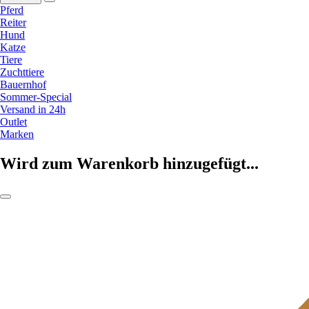
Pferd
Reiter
Hund
Katze
Tiere
Zuchttiere
Bauernhof
Sommer-Special
Versand in 24h
Outlet
Marken
Wird zum Warenkorb hinzugefügt...