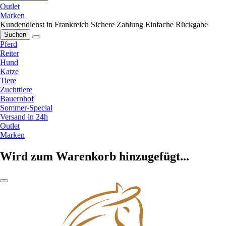
Outlet
Marken
Kundendienst in Frankreich
Sichere Zahlung
Einfache Rückgabe
Suchen
Pferd
Reiter
Hund
Katze
Tiere
Zuchttiere
Bauernhof
Sommer-Special
Versand in 24h
Outlet
Marken
Wird zum Warenkorb hinzugefügt...