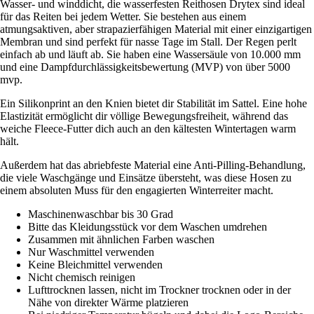
Wasser- und winddicht, die wasserfesten Reithosen Drytex sind ideal
für das Reiten bei jedem Wetter. Sie bestehen aus einem
atmungsaktiven, aber strapazierfähigen Material mit einer einzigartigen
Membran und sind perfekt für nasse Tage im Stall. Der Regen perlt
einfach ab und läuft ab. Sie haben eine Wassersäule von 10.000 mm
und eine Dampfdurchlässigkeitsbewertung (MVP) von über 5000
mvp.
Ein Silikonprint an den Knien bietet dir Stabilität im Sattel. Eine hohe
Elastizität ermöglicht dir völlige Bewegungsfreiheit, während das
weiche Fleece-Futter dich auch an den kältesten Wintertagen warm
hält.
Außerdem hat das abriebfeste Material eine Anti-Pilling-Behandlung,
die viele Waschgänge und Einsätze übersteht, was diese Hosen zu
einem absoluten Muss für den engagierten Winterreiter macht.
Maschinenwaschbar bis 30 Grad
Bitte das Kleidungsstück vor dem Waschen umdrehen
Zusammen mit ähnlichen Farben waschen
Nur Waschmittel verwenden
Keine Bleichmittel verwenden
Nicht chemisch reinigen
Lufttrocknen lassen, nicht im Trockner trocknen oder in der
Nähe von direkter Wärme platzieren