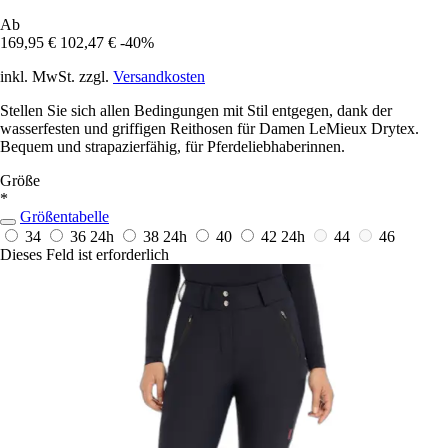
Ab
169,95 €
102,47 €
-40%
inkl. MwSt. zzgl.
Versandkosten
Stellen Sie sich allen Bedingungen mit Stil entgegen, dank der
wasserfesten und griffigen Reithosen für Damen LeMieux Drytex.
Bequem und strapazierfähig, für Pferdeliebhaberinnen.
Größe
*
Größentabelle
34
36
24h
38
24h
40
42
24h
44
46
Dieses Feld ist erforderlich