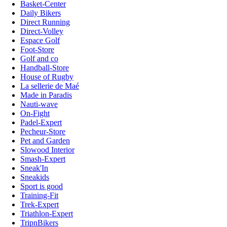
Basket-Center
Daily Bikers
Direct Running
Direct-Volley
Espace Golf
Foot-Store
Golf and co
Handball-Store
House of Rugby
La sellerie de Maé
Made in Paradis
Nauti-wave
On-Fight
Padel-Expert
Pecheur-Store
Pet and Garden
Slowood Interior
Smash-Expert
Sneak'In
Sneakids
Sport is good
Training-Fit
Trek-Expert
Triathlon-Expert
TripnBikers