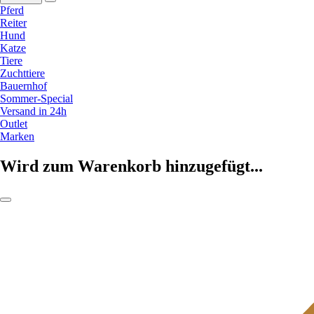
Pferd
Reiter
Hund
Katze
Tiere
Zuchttiere
Bauernhof
Sommer-Special
Versand in 24h
Outlet
Marken
Wird zum Warenkorb hinzugefügt...