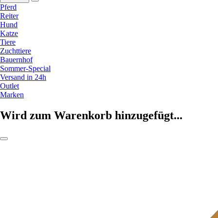
Pferd
Reiter
Hund
Katze
Tiere
Zuchttiere
Bauernhof
Sommer-Special
Versand in 24h
Outlet
Marken
Wird zum Warenkorb hinzugefügt...