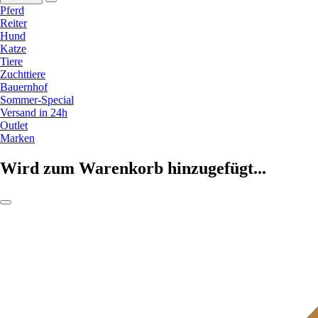
Pferd
Reiter
Hund
Katze
Tiere
Zuchttiere
Bauernhof
Sommer-Special
Versand in 24h
Outlet
Marken
Wird zum Warenkorb hinzugefügt...