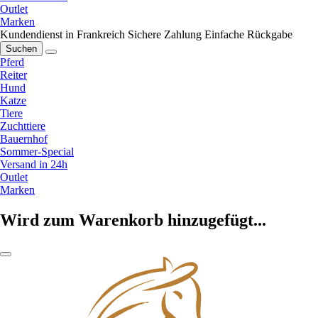
Outlet
Marken
Kundendienst in Frankreich
Sichere Zahlung
Einfache Rückgabe
Suchen
Pferd
Reiter
Hund
Katze
Tiere
Zuchttiere
Bauernhof
Sommer-Special
Versand in 24h
Outlet
Marken
Wird zum Warenkorb hinzugefügt...