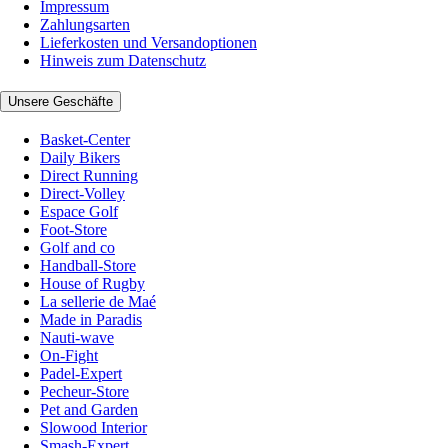
Impressum
Zahlungsarten
Lieferkosten und Versandoptionen
Hinweis zum Datenschutz
Unsere Geschäfte
Basket-Center
Daily Bikers
Direct Running
Direct-Volley
Espace Golf
Foot-Store
Golf and co
Handball-Store
House of Rugby
La sellerie de Maé
Made in Paradis
Nauti-wave
On-Fight
Padel-Expert
Pecheur-Store
Pet and Garden
Slowood Interior
Smash-Expert