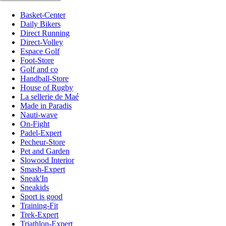
Basket-Center
Daily Bikers
Direct Running
Direct-Volley
Espace Golf
Foot-Store
Golf and co
Handball-Store
House of Rugby
La sellerie de Maé
Made in Paradis
Nauti-wave
On-Fight
Padel-Expert
Pecheur-Store
Pet and Garden
Slowood Interior
Smash-Expert
Sneak'In
Sneakids
Sport is good
Training-Fit
Trek-Expert
Triathlon-Expert