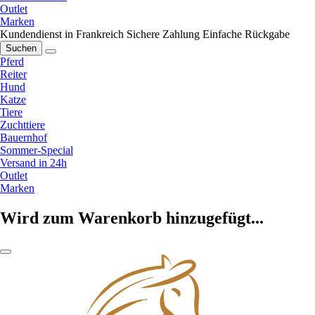
Outlet
Marken
Kundendienst in Frankreich
Sichere Zahlung
Einfache Rückgabe
Suchen
Pferd
Reiter
Hund
Katze
Tiere
Zuchttiere
Bauernhof
Sommer-Special
Versand in 24h
Outlet
Marken
Wird zum Warenkorb hinzugefügt...