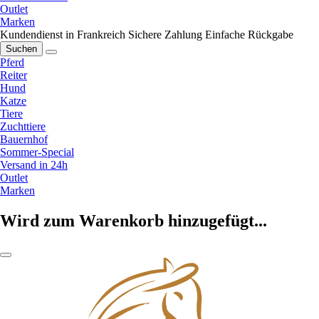
Outlet
Marken
Kundendienst in Frankreich
Sichere Zahlung
Einfache Rückgabe
Suchen
Pferd
Reiter
Hund
Katze
Tiere
Zuchttiere
Bauernhof
Sommer-Special
Versand in 24h
Outlet
Marken
Wird zum Warenkorb hinzugefügt...