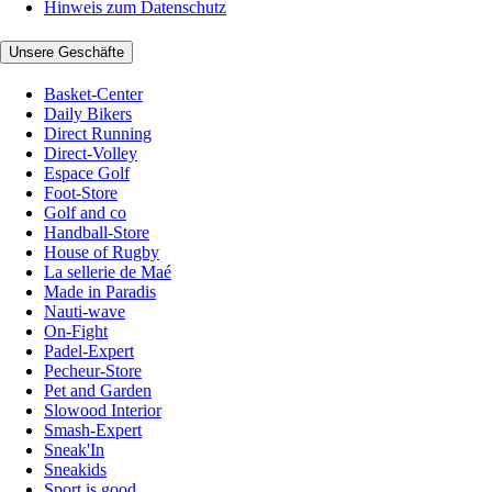
Hinweis zum Datenschutz
Unsere Geschäfte
Basket-Center
Daily Bikers
Direct Running
Direct-Volley
Espace Golf
Foot-Store
Golf and co
Handball-Store
House of Rugby
La sellerie de Maé
Made in Paradis
Nauti-wave
On-Fight
Padel-Expert
Pecheur-Store
Pet and Garden
Slowood Interior
Smash-Expert
Sneak'In
Sneakids
Sport is good