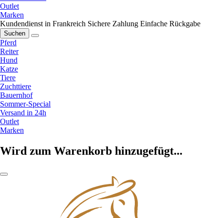
Outlet
Marken
Kundendienst in Frankreich
Sichere Zahlung
Einfache Rückgabe
Suchen
Pferd
Reiter
Hund
Katze
Tiere
Zuchttiere
Bauernhof
Sommer-Special
Versand in 24h
Outlet
Marken
Wird zum Warenkorb hinzugefügt...