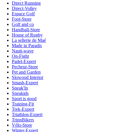
Direct Running
Direct-Volley
Espace Golf
Foot-Store
Golf and co
Handball-Store
House of Rugby
La sellerie de Maé
Made in Paradis
Nauti-wave
On-Fight
Padel-Expert
Pecheur-Store
Pet and Garden
Slowood Interior
Smash-Expert
Sneak'In
Sneakids
Sport is good
Training-Fit
Trek-Expert
Triathlon-Expert
TripnBikers
Vélo-Store
Winter-Expert