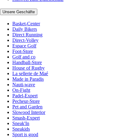
Unsere Geschäfte
Basket-Center
Daily Bikers
Direct Running
Direct-Volley
Espace Golf
Foot-Store
Golf and co
Handball-Store
House of Rugby
La sellerie de Maé
Made in Paradis
Nauti-wave
On-Fight
Padel-Expert
Pecheur-Store
Pet and Garden
Slowood Interior
Smash-Expert
Sneak'In
Sneakids
Sport is good