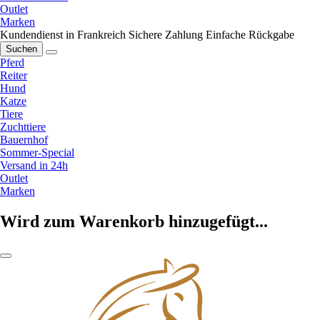
Outlet
Marken
Kundendienst in Frankreich
Sichere Zahlung
Einfache Rückgabe
Suchen
Pferd
Reiter
Hund
Katze
Tiere
Zuchttiere
Bauernhof
Sommer-Special
Versand in 24h
Outlet
Marken
Wird zum Warenkorb hinzugefügt...