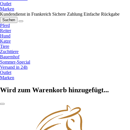
Outlet
Marken
Kundendienst in Frankreich
Sichere Zahlung
Einfache Rückgabe
Suchen
Pferd
Reiter
Hund
Katze
Tiere
Zuchttiere
Bauernhof
Sommer-Special
Versand in 24h
Outlet
Marken
Wird zum Warenkorb hinzugefügt...