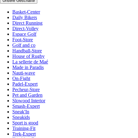
Unsere Geschäfte
Basket-Center
Daily Bikers
Direct Running
Direct-Volley
Espace Golf
Foot-Store
Golf and co
Handball-Store
House of Rugby
La sellerie de Maé
Made in Paradis
Nauti-wave
On-Fight
Padel-Expert
Pecheur-Store
Pet and Garden
Slowood Interior
Smash-Expert
Sneak'In
Sneakids
Sport is good
Training-Fit
Trek-Expert