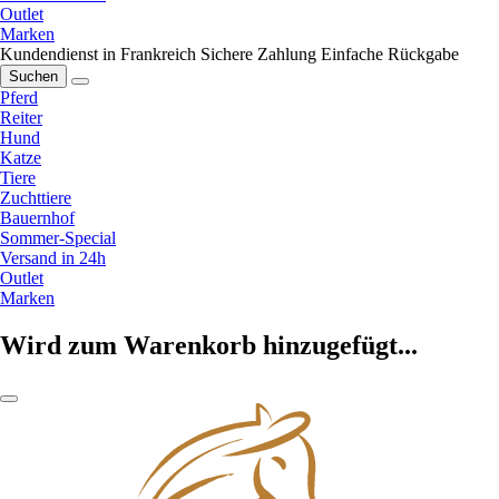
Outlet
Marken
Kundendienst in Frankreich
Sichere Zahlung
Einfache Rückgabe
Suchen
Pferd
Reiter
Hund
Katze
Tiere
Zuchttiere
Bauernhof
Sommer-Special
Versand in 24h
Outlet
Marken
Wird zum Warenkorb hinzugefügt...