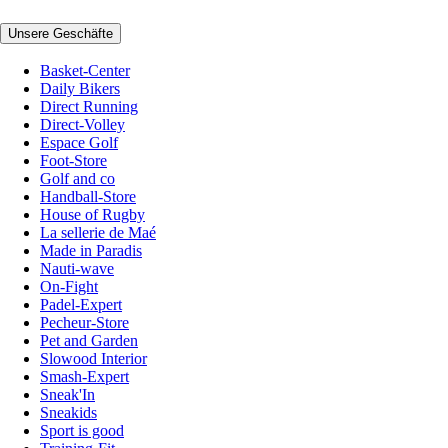
Unsere Geschäfte
Basket-Center
Daily Bikers
Direct Running
Direct-Volley
Espace Golf
Foot-Store
Golf and co
Handball-Store
House of Rugby
La sellerie de Maé
Made in Paradis
Nauti-wave
On-Fight
Padel-Expert
Pecheur-Store
Pet and Garden
Slowood Interior
Smash-Expert
Sneak'In
Sneakids
Sport is good