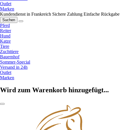
Outlet
Marken
Kundendienst in Frankreich
Sichere Zahlung
Einfache Rückgabe
Suchen
Pferd
Reiter
Hund
Katze
Tiere
Zuchttiere
Bauernhof
Sommer-Special
Versand in 24h
Outlet
Marken
Wird zum Warenkorb hinzugefügt...