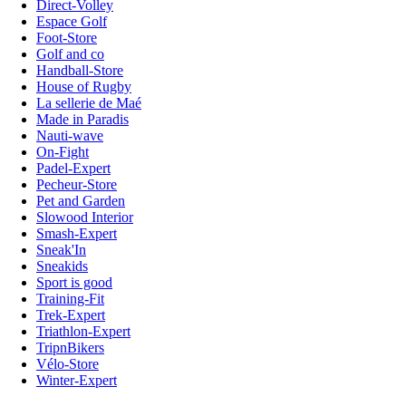
Direct-Volley
Espace Golf
Foot-Store
Golf and co
Handball-Store
House of Rugby
La sellerie de Maé
Made in Paradis
Nauti-wave
On-Fight
Padel-Expert
Pecheur-Store
Pet and Garden
Slowood Interior
Smash-Expert
Sneak'In
Sneakids
Sport is good
Training-Fit
Trek-Expert
Triathlon-Expert
TripnBikers
Vélo-Store
Winter-Expert