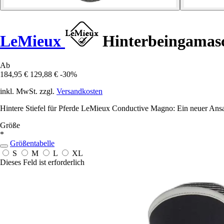
LeMieux
Hinterbeingamas
Ab
184,95 €
129,88 €
-30%
inkl. MwSt. zzgl.
Versandkosten
Hintere Stiefel für Pferde LeMieux Conductive Magno: Ein neuer Ansa
Größe
*
Größentabelle
S
M
L
XL
Dieses Feld ist erforderlich