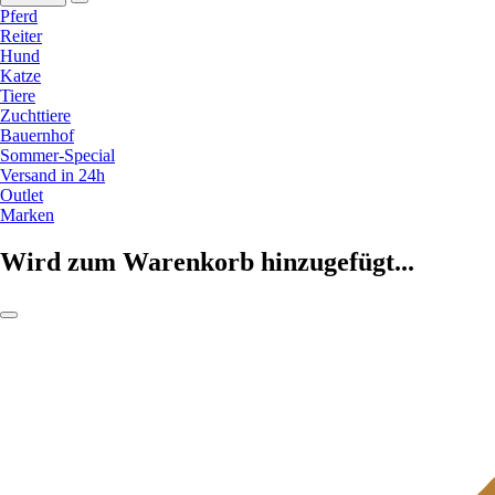
Pferd
Reiter
Hund
Katze
Tiere
Zuchttiere
Bauernhof
Sommer-Special
Versand in 24h
Outlet
Marken
Wird zum Warenkorb hinzugefügt...