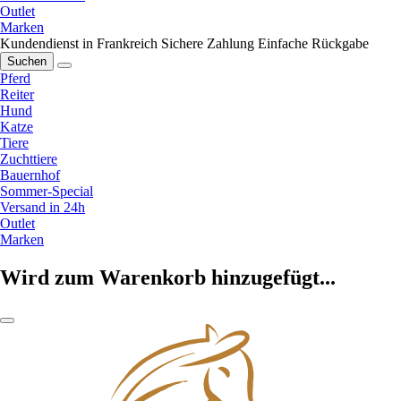
Outlet
Marken
Kundendienst in Frankreich
Sichere Zahlung
Einfache Rückgabe
Suchen
Pferd
Reiter
Hund
Katze
Tiere
Zuchttiere
Bauernhof
Sommer-Special
Versand in 24h
Outlet
Marken
Wird zum Warenkorb hinzugefügt...