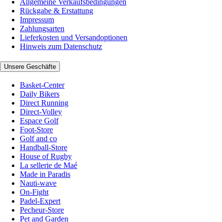
Allgemeine Verkaufsbedingungen
Rückgabe & Erstattung
Impressum
Zahlungsarten
Lieferkosten und Versandoptionen
Hinweis zum Datenschutz
Unsere Geschäfte
Basket-Center
Daily Bikers
Direct Running
Direct-Volley
Espace Golf
Foot-Store
Golf and co
Handball-Store
House of Rugby
La sellerie de Maé
Made in Paradis
Nauti-wave
On-Fight
Padel-Expert
Pecheur-Store
Pet and Garden