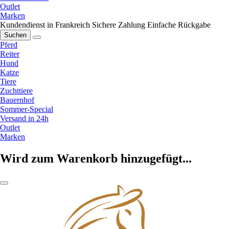
Outlet
Marken
Kundendienst in Frankreich
Sichere Zahlung
Einfache Rückgabe
Suchen
Pferd
Reiter
Hund
Katze
Tiere
Zuchttiere
Bauernhof
Sommer-Special
Versand in 24h
Outlet
Marken
Wird zum Warenkorb hinzugefügt...