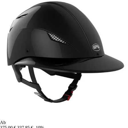
Ab
375,00 €
337,85 €
-10%