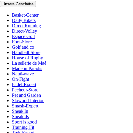
Unsere Geschäfte
Basket-Center
Daily Bikers
Direct Running
Direct-Volley
Espace Golf
Foot-Store
Golf and co
Handball-Store
House of Rugby
La sellerie de Maé
Made in Paradis
Nauti-wave
On-Fight
Padel-Expert
Pecheur-Store
Pet and Garden
Slowood Interior
Smash-Expert
Sneak'In
Sneakids
Sport is good
Training-Fit
Trek-Expert