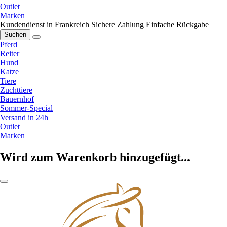
Outlet
Marken
Kundendienst in Frankreich
Sichere Zahlung
Einfache Rückgabe
Suchen
Pferd
Reiter
Hund
Katze
Tiere
Zuchttiere
Bauernhof
Sommer-Special
Versand in 24h
Outlet
Marken
Wird zum Warenkorb hinzugefügt...