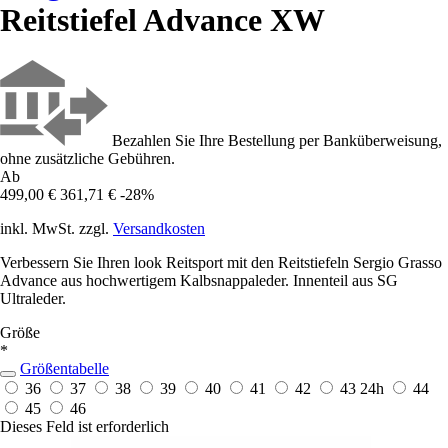
Reitstiefel Advance XW
Bezahlen Sie Ihre Bestellung per Banküberweisung,
ohne zusätzliche Gebühren.
Ab
499,00 €
361,71 €
-28%
inkl. MwSt. zzgl.
Versandkosten
Verbessern Sie Ihren look Reitsport mit den Reitstiefeln Sergio Grasso
Advance aus hochwertigem Kalbsnappaleder. Innenteil aus SG
Ultraleder.
Größe
*
Größentabelle
36
37
38
39
40
41
42
43
24h
44
45
46
Dieses Feld ist erforderlich