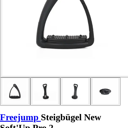
Freejump
Steigbügel New
Soft'Up Pro 2