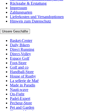
Rückgabe & Erstattung
Impressum
Zahlungsarten
Lieferkosten und Versandoptionen
Hinweis zum Datenschutz
Unsere Geschäfte
Basket-Center
Daily Bikers
Direct Running
Direct-Volley
Espace Golf
Foot-Store
Golf and co
Handball-Store
House of Rugby
La sellerie de Maé
Made in Paradis
Nauti-wave
On-Fight
Padel-Expert
Pecheur-Store
Pet and Garden