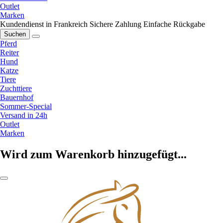
Outlet
Marken
Kundendienst in Frankreich
Sichere Zahlung
Einfache Rückgabe
Suchen
Pferd
Reiter
Hund
Katze
Tiere
Zuchttiere
Bauernhof
Sommer-Special
Versand in 24h
Outlet
Marken
Wird zum Warenkorb hinzugefügt...