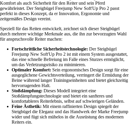
Komfort als auch Sicherheit für den Reiter und sein Pferd
gewährleistet. Der Steigbügel Freejump New Soft'Up Pro 2 passt
perfekt in dieses Konzept, da er Innovation, Ergonomie und
zeitgemäßes Design vereint.
Speziell für das Reiten entwickelt, zeichnet sich dieser Steigbügel
durch mehrere wichtige Merkmale aus, die ihn zur bevorzugten Wahl
für anspruchsvolle Reiter machen:
Fortschrittliche Sicherheitstechnologie:
Der Steigbügel
Freejump New Soft'Up Pro 2 ist mit einem System ausgestattet,
das eine schnelle Befreiung im Falle eines Sturzes ermöglicht,
um das Verletzungsrisiko zu minimieren.
Optimaler Komfort:
Sein ergonomisches Design sorgt für eine
ausgeglichene Gewichtsverteilung, verringert die Ermüdung der
Beine während langer Trainingseinheiten und bietet gleichzeitig
hervorragenden Halt.
Stoßdämpfung:
Dieses Modell integriert eine
Stoßdämpfungstechnologie und bietet ein sanfteres und
komfortableres Reiterlebnis, selbst auf schwierigen Geländen.
Feine Ästhetik:
Mit einem raffinierten Design spiegelt der
Steigbügel die Eleganz und das Handwerk der Marke Freejump
wider und fügt sich mühelos in die Ausrüstung des modernen
Reiters ein.