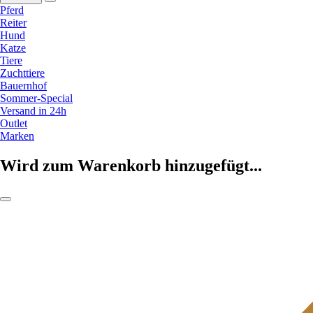
Pferd
Reiter
Hund
Katze
Tiere
Zuchttiere
Bauernhof
Sommer-Special
Versand in 24h
Outlet
Marken
Wird zum Warenkorb hinzugefügt...