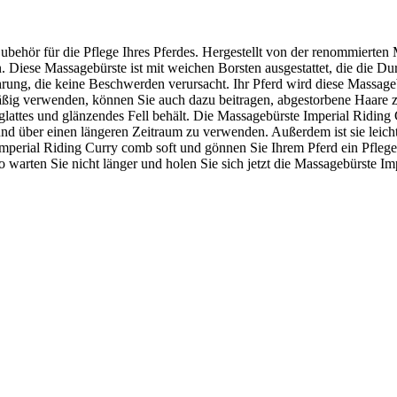
ubehör für die Pflege Ihres Pferdes. Hergestellt von der renommierten 
. Diese Massagebürste ist mit weichen Borsten ausgestattet, die die D
ührung, die keine Beschwerden verursacht. Ihr Pferd wird diese Massage
äßig verwenden, können Sie auch dazu beitragen, abgestorbene Haare z
n glattes und glänzendes Fell behält. Die Massagebürste Imperial Ridi
 über einen längeren Zeitraum zu verwenden. Außerdem ist sie leicht u
mperial Riding Curry comb soft und gönnen Sie Ihrem Pferd ein Pflegee
warten Sie nicht länger und holen Sie sich jetzt die Massagebürste Imp