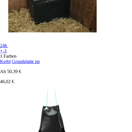
24h
+-3
1 Farben
Kerbl
Grundplatte pp
Ab
50,39 €
46,02 €