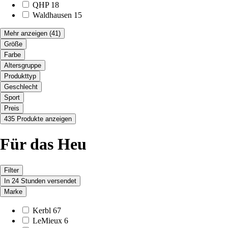
QHP
18
Waldhausen
15
Mehr anzeigen
(41)
Größe
Farbe
Altersgruppe
Produkttyp
Geschlecht
Sport
Preis
435 Produkte anzeigen
Für das Heu
Filter
In 24 Stunden versendet
Marke
Kerbl
67
LeMieux
6