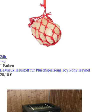
24h
+-3
1 Farben
LeMieux
Heustoff für Plüschspielzeug Toy Pony Haynet
20,10 €