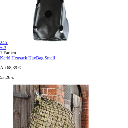
24h
+-3
1 Farben
Kerbl
Heusack HayBag Small
Ab
68,39 €
53,26 €