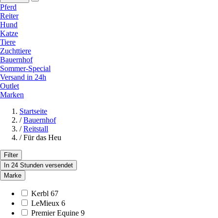
Pferd
Reiter
Hund
Katze
Tiere
Zuchttiere
Bauernhof
Sommer-Special
Versand in 24h
Outlet
Marken
Startseite
/
Bauernhof
/
Reitstall
/
Für das Heu
Filter
In 24 Stunden versendet
Marke
Kerbl
67
LeMieux
6
Premier Equine
9