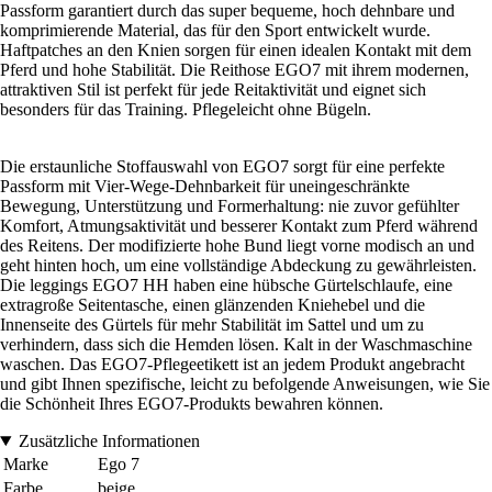
Passform garantiert durch das super bequeme, hoch dehnbare und
komprimierende Material, das für den Sport entwickelt wurde.
Haftpatches an den Knien sorgen für einen idealen Kontakt mit dem
Pferd und hohe Stabilität. Die Reithose EGO7 mit ihrem modernen,
attraktiven Stil ist perfekt für jede Reitaktivität und eignet sich
besonders für das Training. Pflegeleicht ohne Bügeln.
Die erstaunliche Stoffauswahl von EGO7 sorgt für eine perfekte
Passform mit Vier-Wege-Dehnbarkeit für uneingeschränkte
Bewegung, Unterstützung und Formerhaltung: nie zuvor gefühlter
Komfort, Atmungsaktivität und besserer Kontakt zum Pferd während
des Reitens. Der modifizierte hohe Bund liegt vorne modisch an und
geht hinten hoch, um eine vollständige Abdeckung zu gewährleisten.
Die leggings EGO7 HH haben eine hübsche Gürtelschlaufe, eine
extragroße Seitentasche, einen glänzenden Kniehebel und die
Innenseite des Gürtels für mehr Stabilität im Sattel und um zu
verhindern, dass sich die Hemden lösen. Kalt in der Waschmaschine
waschen. Das EGO7-Pflegeetikett ist an jedem Produkt angebracht
und gibt Ihnen spezifische, leicht zu befolgende Anweisungen, wie Sie
die Schönheit Ihres EGO7-Produkts bewahren können.
Zusätzliche Informationen
Marke
Ego 7
Farbe
beige