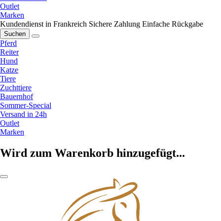
Outlet
Marken
Kundendienst in Frankreich
Sichere Zahlung
Einfache Rückgabe
Suchen
Pferd
Reiter
Hund
Katze
Tiere
Zuchttiere
Bauernhof
Sommer-Special
Versand in 24h
Outlet
Marken
Wird zum Warenkorb hinzugefügt...