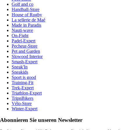
Golf and co
Handball-Store
House of Rugby
La sellerie de Maé
Made in Paradis
Nauti-wave
On-Fight
Padel-Expert
Pecheur-Store
Pet and Garden
Slowood Interior
Smash-Expert
Sneak'In
Sneakids
Sport is good
Training-Fit
Trek-Expert
Triathlon-Expert
TripnBikers
Vélo-Store
Winter-Expert
Abonnieren Sie unseren Newsletter