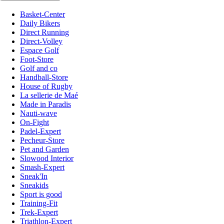
Basket-Center
Daily Bikers
Direct Running
Direct-Volley
Espace Golf
Foot-Store
Golf and co
Handball-Store
House of Rugby
La sellerie de Maé
Made in Paradis
Nauti-wave
On-Fight
Padel-Expert
Pecheur-Store
Pet and Garden
Slowood Interior
Smash-Expert
Sneak'In
Sneakids
Sport is good
Training-Fit
Trek-Expert
Triathlon-Expert