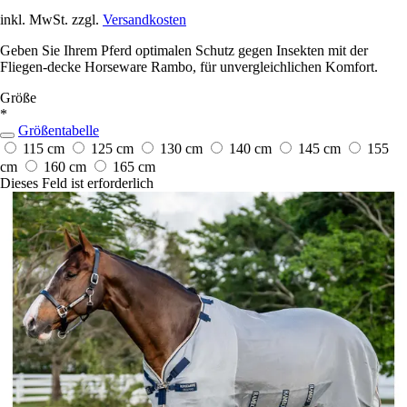
inkl. MwSt. zzgl.
Versandkosten
Geben Sie Ihrem Pferd optimalen Schutz gegen Insekten mit der
Fliegen-decke Horseware Rambo, für unvergleichlichen Komfort.
Größe
*
Größentabelle
115 cm
125 cm
130 cm
140 cm
145 cm
155
cm
160 cm
165 cm
Dieses Feld ist erforderlich