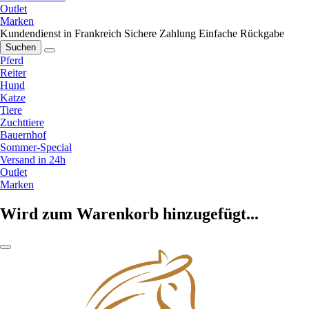
Outlet
Marken
Kundendienst in Frankreich
Sichere Zahlung
Einfache Rückgabe
Suchen
Pferd
Reiter
Hund
Katze
Tiere
Zuchttiere
Bauernhof
Sommer-Special
Versand in 24h
Outlet
Marken
Wird zum Warenkorb hinzugefügt...