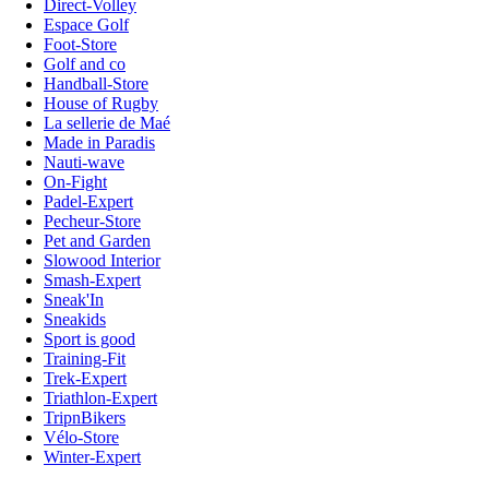
Direct-Volley
Espace Golf
Foot-Store
Golf and co
Handball-Store
House of Rugby
La sellerie de Maé
Made in Paradis
Nauti-wave
On-Fight
Padel-Expert
Pecheur-Store
Pet and Garden
Slowood Interior
Smash-Expert
Sneak'In
Sneakids
Sport is good
Training-Fit
Trek-Expert
Triathlon-Expert
TripnBikers
Vélo-Store
Winter-Expert