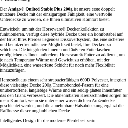
Der
Amigo® Quilted Stable Plus 200g
ist unsere erste doppelt
nutzbare Decke mit der einzigartigen Fähigkeit, eine wertvolle
Unterdecke zu werden, die Ihnen ultimativen Komfort bietet.
Entwickelt, um mit der Horseware® Deckenkollektion zu
funktionieren, verfügt diese hybride Decke über ein komfortabel auf
der Brust Ihres Pferdes liegendes Diskoverlsystem, das eine sicherere
und benutzerfreundlichere Möglichkeit bietet, Ihre Decken zu
schichten. Die integrierten inneren und äußeren Futterlaschen
ermöglichen es Ihnen außerdem, Horseware® Futter zu addieren, um
je nach Temperatur Wärme und Gewicht zu erhöhen, mit der
Möglichkeit, eine wasserfeste Schicht für noch mehr Flexibilität
hinzuzufügen.
Hergestellt aus einem sehr strapazierfähigen 600D Polyester, integriert
diese vielseitige Decke 200g Thermobonded-Fasern für eine
unübertroffene, langlebige Wärme und ein seidig-glattes Innenfutter,
das den Glanz verbessert. Die abnehmbaren Kreuzschnallen sorgen für
mehr Komfort, wenn sie unter einer wasserdichten Außendecke
geschichtet werden, und die abnehmbare Halsabdeckung ergänzt die
Raffinesse dieser unglaublichen Decke.
Intelligentes Design für die moderne Pferdebesitzerin.