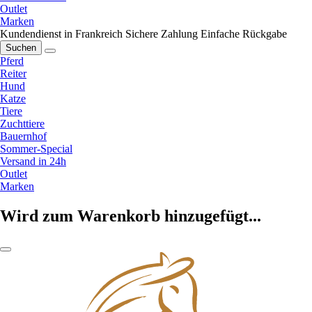
Outlet
Marken
Kundendienst in Frankreich
Sichere Zahlung
Einfache Rückgabe
Suchen
Pferd
Reiter
Hund
Katze
Tiere
Zuchttiere
Bauernhof
Sommer-Special
Versand in 24h
Outlet
Marken
Wird zum Warenkorb hinzugefügt...