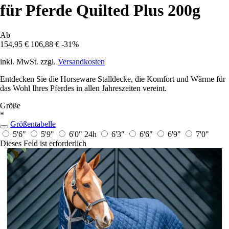
für Pferde Quilted Plus 200g
Ab
154,95 €
106,88 €
-31%
inkl. MwSt. zzgl.
Versandkosten
Entdecken Sie die Horseware Stalldecke, die Komfort und Wärme für
das Wohl Ihres Pferdes in allen Jahreszeiten vereint.
Größe
*
Größentabelle
5'6"
5'9"
6'0"
24h
6'3"
6'6"
6'9"
7'0"
Dieses Feld ist erforderlich