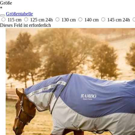
Größe
*
Größentabelle
115 cm
125 cm
24h
130 cm
140 cm
145 cm
24h
Dieses Feld ist erforderlich