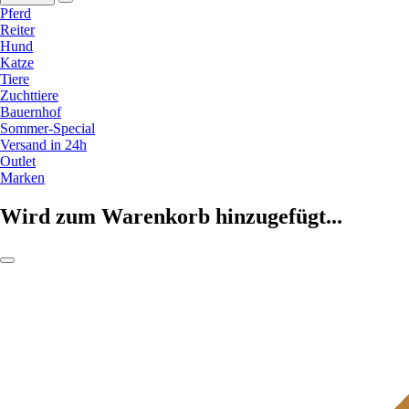
Pferd
Reiter
Hund
Katze
Tiere
Zuchttiere
Bauernhof
Sommer-Special
Versand in 24h
Outlet
Marken
Wird zum Warenkorb hinzugefügt...