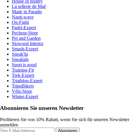
House of Rugby
La sellerie de Maé
Made in Paradis
Nauti-wave
On-Fight
Padel-Expert
Pecheur-Store
Pet and Garden
Slowood Interior
Smash-Expert
Sneak'In
Sneakids
Sport is good
Training-Fit
Trek-Expert
Triathlon-Expert
TripnBikers
Vélo-Store
Winter-Expert
Abonnieren Sie unseren Newsletter
Profitieren Sie von 10% Rabatt, wenn Sie sich für unseren Newsletter
anmelden
Abonnieren