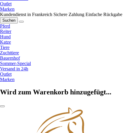
Outlet
Marken
Kundendienst in Frankreich
Sichere Zahlung
Einfache Rückgabe
Suchen
Pferd
Reiter
Hund
Katze
Tiere
Zuchttiere
Bauernhof
Sommer-Special
Versand in 24h
Outlet
Marken
Wird zum Warenkorb hinzugefügt...