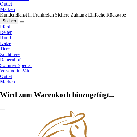
Outlet
Marken
Kundendienst in Frankreich
Sichere Zahlung
Einfache Rückgabe
Suchen
Pferd
Reiter
Hund
Katze
Tiere
Zuchttiere
Bauernhof
Sommer-Special
Versand in 24h
Outlet
Marken
Wird zum Warenkorb hinzugefügt...