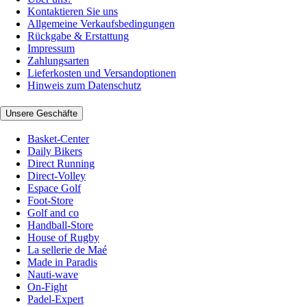
Kontaktieren Sie uns
Allgemeine Verkaufsbedingungen
Rückgabe & Erstattung
Impressum
Zahlungsarten
Lieferkosten und Versandoptionen
Hinweis zum Datenschutz
Unsere Geschäfte
Basket-Center
Daily Bikers
Direct Running
Direct-Volley
Espace Golf
Foot-Store
Golf and co
Handball-Store
House of Rugby
La sellerie de Maé
Made in Paradis
Nauti-wave
On-Fight
Padel-Expert