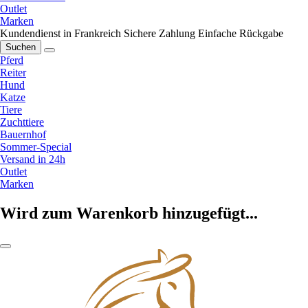
Outlet
Marken
Kundendienst in Frankreich
Sichere Zahlung
Einfache Rückgabe
Suchen
Pferd
Reiter
Hund
Katze
Tiere
Zuchttiere
Bauernhof
Sommer-Special
Versand in 24h
Outlet
Marken
Wird zum Warenkorb hinzugefügt...