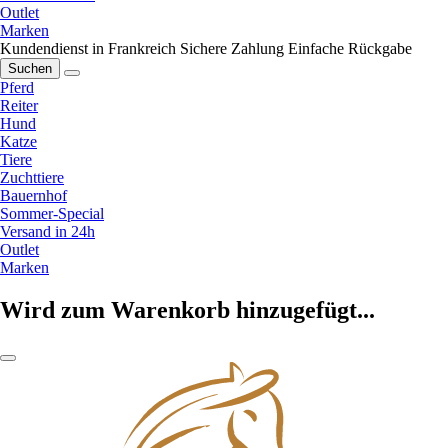
Outlet
Marken
Kundendienst in Frankreich
Sichere Zahlung
Einfache Rückgabe
Suchen
Pferd
Reiter
Hund
Katze
Tiere
Zuchttiere
Bauernhof
Sommer-Special
Versand in 24h
Outlet
Marken
Wird zum Warenkorb hinzugefügt...