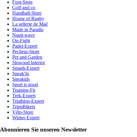
Foot-Store
Golf and co
Handball-Store
House of Rugby
La sellerie de Maé
Made in Paradis
Nauti-wave
On-Fight
Padel-Expert
Pecheur-Store
Pet and Garden
Slowood Interior
Smash-Expert
Sneak'In
Sneakids
Sport is good
Training-Fit
Trek-Expert
Triathlon-Expert
TripnBikers
Vélo-Store
Winter-Expert
Abonnieren Sie unseren Newsletter