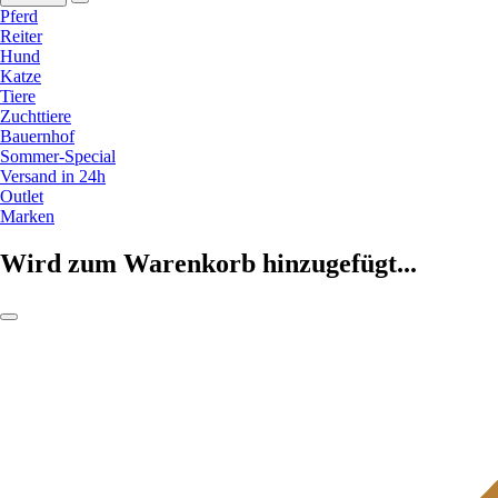
Pferd
Reiter
Hund
Katze
Tiere
Zuchttiere
Bauernhof
Sommer-Special
Versand in 24h
Outlet
Marken
Wird zum Warenkorb hinzugefügt...