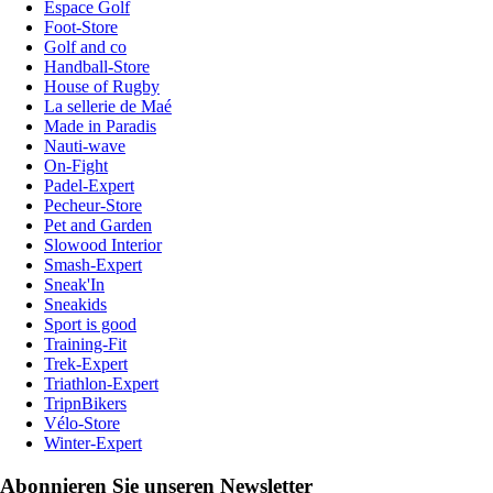
Espace Golf
Foot-Store
Golf and co
Handball-Store
House of Rugby
La sellerie de Maé
Made in Paradis
Nauti-wave
On-Fight
Padel-Expert
Pecheur-Store
Pet and Garden
Slowood Interior
Smash-Expert
Sneak'In
Sneakids
Sport is good
Training-Fit
Trek-Expert
Triathlon-Expert
TripnBikers
Vélo-Store
Winter-Expert
Abonnieren Sie unseren Newsletter