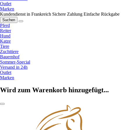
Outlet
Marken
Kundendienst in Frankreich
Sichere Zahlung
Einfache Rückgabe
Suchen
Pferd
Reiter
Hund
Katze
Tiere
Zuchttiere
Bauernhof
Sommer-Special
Versand in 24h
Outlet
Marken
Wird zum Warenkorb hinzugefügt...