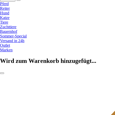
Pferd
Reiter
Hund
Katze
Tiere
Zuchttiere
Bauernhof
Sommer-Special
Versand in 24h
Outlet
Marken
Wird zum Warenkorb hinzugefügt...