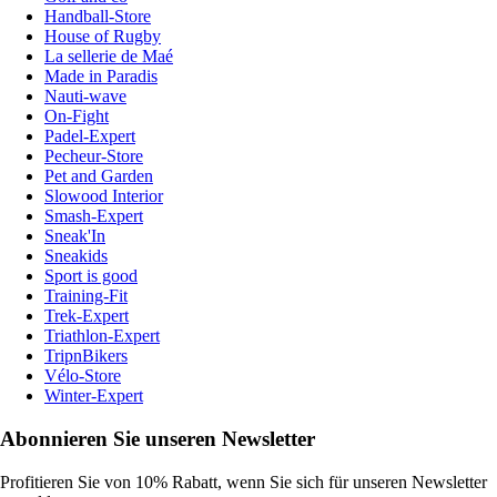
Handball-Store
House of Rugby
La sellerie de Maé
Made in Paradis
Nauti-wave
On-Fight
Padel-Expert
Pecheur-Store
Pet and Garden
Slowood Interior
Smash-Expert
Sneak'In
Sneakids
Sport is good
Training-Fit
Trek-Expert
Triathlon-Expert
TripnBikers
Vélo-Store
Winter-Expert
Abonnieren Sie unseren Newsletter
Profitieren Sie von 10% Rabatt, wenn Sie sich für unseren Newsletter