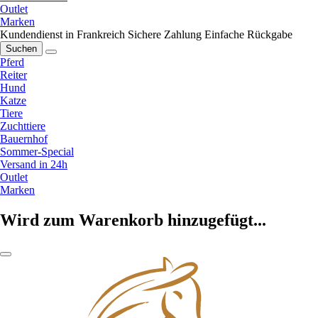
Outlet
Marken
Kundendienst in Frankreich
Sichere Zahlung
Einfache Rückgabe
Suchen
Pferd
Reiter
Hund
Katze
Tiere
Zuchttiere
Bauernhof
Sommer-Special
Versand in 24h
Outlet
Marken
Wird zum Warenkorb hinzugefügt...