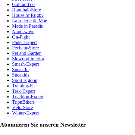
Golf and co
Handball-Store
House of Rugby
La sellerie de Maé
Made in Paradis
Nauti-wave
On-Fight
Padel-Expert
Pecheur-Store
Pet and Garden
Slowood Interior
Smash-Expert
Sneak'In
Sneakids
Sport is good
Training-Fit
Trek-Expert
Triathlon-Expert
TripnBikers
Vélo-Store
Winter-Expert
Abonnieren Sie unseren Newsletter