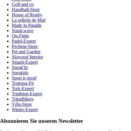
Golf and co
Handball-Store
House of Rugby
La sellerie de Maé
Made in Paradis
Nauti-wave
On-Fight
Padel-Expert
Pecheur-Store
Pet and Garden
Slowood Interior
Smash-Expert
Sneak'In
Sneakids
Sport is good
Training-Fit
Trek-Expert
Triathlon-Expert
TripnBikers
Vélo-Store
Winter-Expert
Abonnieren Sie unseren Newsletter