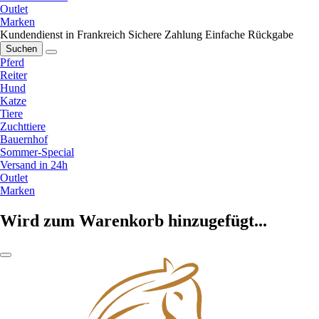
Outlet
Marken
Kundendienst in Frankreich
Sichere Zahlung
Einfache Rückgabe
Suchen
Pferd
Reiter
Hund
Katze
Tiere
Zuchttiere
Bauernhof
Sommer-Special
Versand in 24h
Outlet
Marken
Wird zum Warenkorb hinzugefügt...