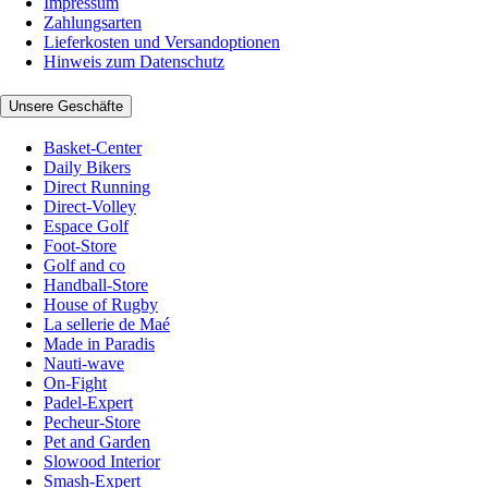
Impressum
Zahlungsarten
Lieferkosten und Versandoptionen
Hinweis zum Datenschutz
Unsere Geschäfte
Basket-Center
Daily Bikers
Direct Running
Direct-Volley
Espace Golf
Foot-Store
Golf and co
Handball-Store
House of Rugby
La sellerie de Maé
Made in Paradis
Nauti-wave
On-Fight
Padel-Expert
Pecheur-Store
Pet and Garden
Slowood Interior
Smash-Expert