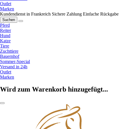
Outlet
Marken
Kundendienst in Frankreich
Sichere Zahlung
Einfache Rückgabe
Suchen
Pferd
Reiter
Hund
Katze
Tiere
Zuchttiere
Bauernhof
Sommer-Special
Versand in 24h
Outlet
Marken
Wird zum Warenkorb hinzugefügt...