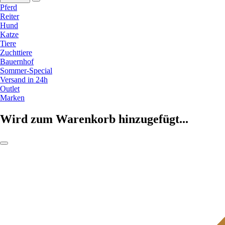
Pferd
Reiter
Hund
Katze
Tiere
Zuchttiere
Bauernhof
Sommer-Special
Versand in 24h
Outlet
Marken
Wird zum Warenkorb hinzugefügt...