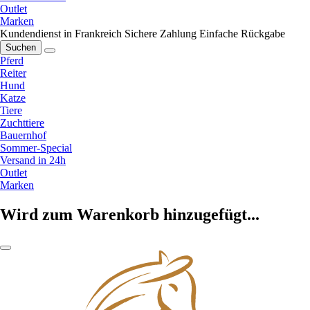
Outlet
Marken
Kundendienst in Frankreich
Sichere Zahlung
Einfache Rückgabe
Suchen
Pferd
Reiter
Hund
Katze
Tiere
Zuchttiere
Bauernhof
Sommer-Special
Versand in 24h
Outlet
Marken
Wird zum Warenkorb hinzugefügt...