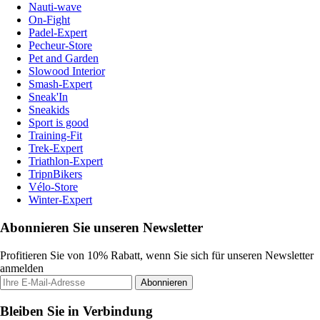
Nauti-wave
On-Fight
Padel-Expert
Pecheur-Store
Pet and Garden
Slowood Interior
Smash-Expert
Sneak'In
Sneakids
Sport is good
Training-Fit
Trek-Expert
Triathlon-Expert
TripnBikers
Vélo-Store
Winter-Expert
Abonnieren Sie unseren Newsletter
Profitieren Sie von 10% Rabatt, wenn Sie sich für unseren Newsletter
anmelden
Abonnieren
Bleiben Sie in Verbindung