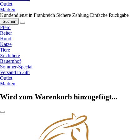
Outlet
Marken
Kundendienst in Frankreich
Sichere Zahlung
Einfache Rückgabe
Suchen
Pferd
Reiter
Hund
Katze
Tiere
Zuchttiere
Bauernhof
Sommer-Special
Versand in 24h
Outlet
Marken
Wird zum Warenkorb hinzugefügt...