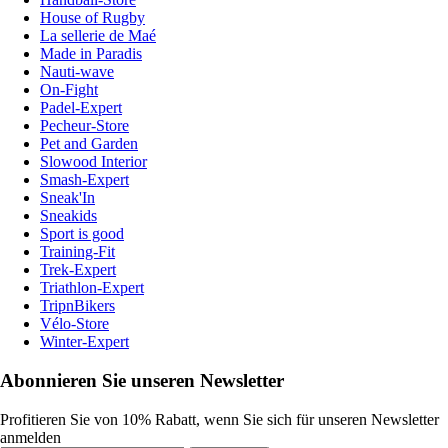
House of Rugby
La sellerie de Maé
Made in Paradis
Nauti-wave
On-Fight
Padel-Expert
Pecheur-Store
Pet and Garden
Slowood Interior
Smash-Expert
Sneak'In
Sneakids
Sport is good
Training-Fit
Trek-Expert
Triathlon-Expert
TripnBikers
Vélo-Store
Winter-Expert
Abonnieren Sie unseren Newsletter
Profitieren Sie von 10% Rabatt, wenn Sie sich für unseren Newsletter
anmelden