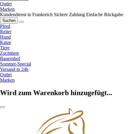
Outlet
Marken
Kundendienst in Frankreich
Sichere Zahlung
Einfache Rückgabe
Suchen
Pferd
Reiter
Hund
Katze
Tiere
Zuchttiere
Bauernhof
Sommer-Special
Versand in 24h
Outlet
Marken
Wird zum Warenkorb hinzugefügt...