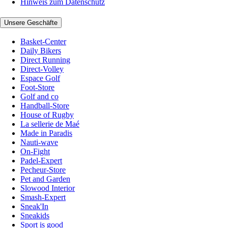
Hinweis zum Datenschutz
Unsere Geschäfte
Basket-Center
Daily Bikers
Direct Running
Direct-Volley
Espace Golf
Foot-Store
Golf and co
Handball-Store
House of Rugby
La sellerie de Maé
Made in Paradis
Nauti-wave
On-Fight
Padel-Expert
Pecheur-Store
Pet and Garden
Slowood Interior
Smash-Expert
Sneak'In
Sneakids
Sport is good