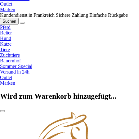
Outlet
Marken
Kundendienst in Frankreich
Sichere Zahlung
Einfache Rückgabe
Suchen
Pferd
Reiter
Hund
Katze
Tiere
Zuchttiere
Bauernhof
Sommer-Special
Versand in 24h
Outlet
Marken
Wird zum Warenkorb hinzugefügt...