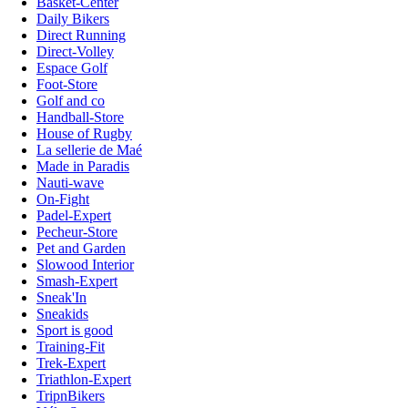
Basket-Center
Daily Bikers
Direct Running
Direct-Volley
Espace Golf
Foot-Store
Golf and co
Handball-Store
House of Rugby
La sellerie de Maé
Made in Paradis
Nauti-wave
On-Fight
Padel-Expert
Pecheur-Store
Pet and Garden
Slowood Interior
Smash-Expert
Sneak'In
Sneakids
Sport is good
Training-Fit
Trek-Expert
Triathlon-Expert
TripnBikers