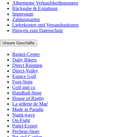
Allgemeine Verkaufsbedingungen
Rückgabe & Erstattung
Impressum
Zahlungsarten
Lieferkosten und Versandoptionen
Hinweis zum Datenschutz
Unsere Geschäfte
Basket-Center
Daily Bikers
Direct Running
Direct-Volley
Espace Golf
Foot-Store
Golf and co
Handball-Store
House of Rugby
La sellerie de Maé
Made in Paradis
Nauti-wave
On-Fight
Padel-Expert
Pecheur-Store
Pet and Garden