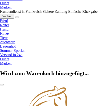
Outlet
Marken
Kundendienst in Frankreich
Sichere Zahlung
Einfache Rückgabe
Suchen
Pferd
Reiter
Hund
Katze
Tiere
Zuchttiere
Bauernhof
Sommer-Special
Versand in 24h
Outlet
Marken
Wird zum Warenkorb hinzugefügt...